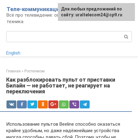
Перейти
Теле-коммуникации
Для любых предложений по
к
Всё про телевидение: операторы, технологии,
сайту: uraltelecom24@cp9.ru
контенту
техника
Поиск:
English
Главная
»
Ростелеком
Как разблокировать пульт от приставки
Билайн — не работает, не реагирует на
переключения
Использование пультов Beeline способно оказаться
крайне удобным, но даже надёжнейшие устройства
иногда способны давать сбой. Поэтому, чтобы не