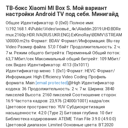
ТВ-бокс Xiaomi MI Box S. Мой вариант
настройки Android TV под себя. Минигайд
Общее Идентификатор: 0 (0x0) Полное имя:
\\192.168.1.4\Public\Video\новьё_4к\Aladdin.2019.UHD.BDRe
mux.2160p.HDR.IVA(RUS.UKR.ENG).ExKinoRay\BDMV\STREAM
\00000.m2ts Формат: BDAV Формат/Информация: Blu-ray
Video Размер файла: 57,0 Гбайт Продолжительность: 2 ч.
7 м. Режим общего битрейта: Переменный Общий поток:
63,7 Мбит/сек Максимальный общий битрейт: 109 Мбит/
сек Видео Идентификатор: 4113 (0x1011)
Идентификатор меню: 1 (0x1) Формат: HEVC Формат/
Информация: High Efficiency Video Coding Профиль
формата: Main
[email protected]
@High Идентификатор
кодека: 36 Продолжительность: 2 ч. 7 м. Ширина: 3840
пикселей Высота: 2160 пикселей Соотношение сторон:
16:9 Частота кадров: 23,976 (24000/1001) кадра/сек
Цветовое пространство: YUV Субдискретизация
насыщенности: 4:2:0 (Type 2) Битовая глубина: 10 бит
Библиотека кодирования: ATEME Titan File 3.9.0 (4.9.0.0)
Цветовой диапазон: Limited Основные цвета: BT.2020