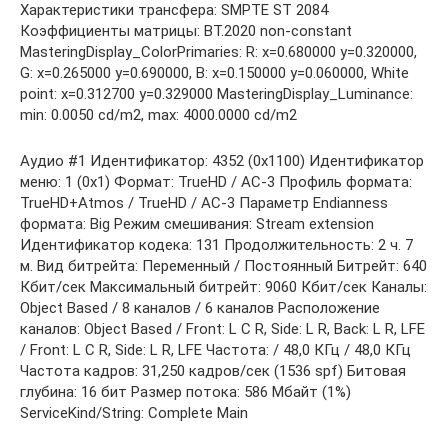
Характеристики трансфера: SMPTE ST 2084
Коэффициенты матрицы: BT.2020 non-constant
MasteringDisplay_ColorPrimaries: R: x=0.680000 y=0.320000,
G: x=0.265000 y=0.690000, B: x=0.150000 y=0.060000, White
point: x=0.312700 y=0.329000 MasteringDisplay_Luminance:
min: 0.0050 cd/m2, max: 4000.0000 cd/m2
Аудио #1 Идентификатор: 4352 (0x1100) Идентификатор
меню: 1 (0x1) Формат: TrueHD / AC-3 Профиль формата:
TrueHD+Atmos / TrueHD / AC-3 Параметр Endianness
формата: Big Режим смешивания: Stream extension
Идентификатор кодека: 131 Продолжительность: 2 ч. 7
м. Вид битрейта: Переменный / Постоянный Битрейт: 640
Кбит/сек Максимальный битрейт: 9060 Кбит/сек Каналы:
Object Based / 8 каналов / 6 каналов Расположение
каналов: Object Based / Front: L C R, Side: L R, Back: L R, LFE
/ Front: L C R, Side: L R, LFE Частота: / 48,0 КГц / 48,0 КГц
Частота кадров: 31,250 кадров/сек (1536 spf) Битовая
глубина: 16 бит Размер потока: 586 Мбайт (1%)
ServiceKind/String: Complete Main