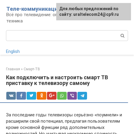
Перейти
Теле-коммуникации
Для любых предложений по
к
Всё про телевидение: операторы, технологии,
сайту: uraltelecom24@cp9.ru
контенту
техника
Поиск:
English
Главная
»
Смарт-ТВ
Как подключить и настроить смарт ТВ
приставку к телевизору самому
За последние годы телевизоры серьёзно «поумнели» и
расширили свой потенциал, предлагая пользователям
кроме основной функции ряд дополнительных
возможностей. Но учитывая нескромную стоимость