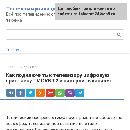
Перейти
Теле-коммуникации
Для любых предложений по
к
Всё про телевидение: операторы, технологии,
сайту: uraltelecom24@cp9.ru
контенту
техника
Поиск:
English
Главная
»
Устройства
Как подключить к телевизору цифровую
приставку TV DVB T2 и настроить каналы
Технический прогресс стимулирует развитие абсолютно
всех сфер, телевизионное вещание не стало
исключением. Россия уже вступила в фазу отказа от