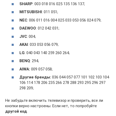
SHARP
: 003 018 016 025 135 136 137;
MITSUBISHI
: 011 051;
NEC
: 006 011 016 004 025 033 053 056 024 079;
DAEWOO
: 012 042 031;
JVC
: 004;
AKAI
: 033 053 056 079;
LG
: 040 043 140 259 260 264;
BENQ
: 294;
AIWA:
009 057 058;
Другие бренды:
036 044 057 077 101 102 103 104
106 114 178 206 235 266 278 288 293 295 296 297
298 209;
Не забудьте включить телевизор и проверить, все ли
кнопки верно настроены. Если нет, то попробуйте
другой код
.