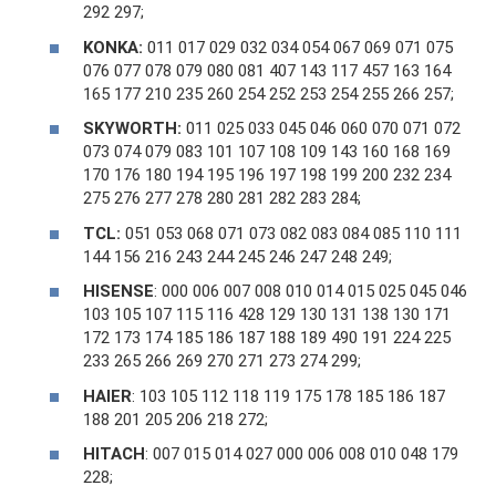
292 297;
KONKA:
011 017 029 032 034 054 067 069 071 075
076 077 078 079 080 081 407 143 117 457 163 164
165 177 210 235 260 254 252 253 254 255 266 257;
SKYWORTH:
011 025 033 045 046 060 070 071 072
073 074 079 083 101 107 108 109 143 160 168 169
170 176 180 194 195 196 197 198 199 200 232 234
275 276 277 278 280 281 282 283 284;
TCL:
051 053 068 071 073 082 083 084 085 110 111
144 156 216 243 244 245 246 247 248 249;
HISENSE
: 000 006 007 008 010 014 015 025 045 046
103 105 107 115 116 428 129 130 131 138 130 171
172 173 174 185 186 187 188 189 490 191 224 225
233 265 266 269 270 271 273 274 299;
HAIER
: 103 105 112 118 119 175 178 185 186 187
188 201 205 206 218 272;
HITACH
: 007 015 014 027 000 006 008 010 048 179
228;