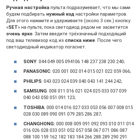
Ручная настройка
пульта подразумевает, что мы сами
будем подбирать
нужный код
настройки параметров.
Для этого нажмите и удерживаете (около 3 сек.) кнопку
«
SET
» на пульте, пока светодиод рядом не засветится
очень ярко
. Затем введите трёхзначный подходящий
под ваш телевизор код из
списка ниже
. После чего
светодиодный индикатор погаснет.
SONY
: 044 049 005 094106 148 237 238 230 240;
PANASONIC
: 020 001 002 014 015 021 022 059 066;
PHILIPS
: 043 023 024 039 040 043 141 244 242;
SAMSUNG
: 008 011 016 021 024 025 033 037 039
040 043 050 051 091 123;
TOSHIBA
: 000 014 016 027 033 053 056 007 008 015
028 030 089 090 091 079 285 286 287;
CHANGHONG:
000 008 009 091 092 093 010 011 014
016 026 028 033 051 052 057 058 067 071 086 087
088 100 159 162 182 183 184 266 288 289 290 291