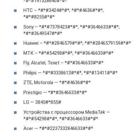
*#*#197328640#*#*
HTC – *#*#3424#*#*, *#*#4636#*#*,
*#*#8255#*#*
Sony – *#*#7378423#*#*, *#*#3646633#*#*,
*#*#3649547#*#*
Huawei – *#*#2846579#*#*, *#*#2846579159#*#*
МТК – *#*#54298#*#*, *#*#3646633#*#*
Fly, Alcatel, Texet – *#*#3646633#*#*
Philips — *#*#3338613#*#*, *#*#13411#*#*
ZTE, Motorola — *#*#4636#*#*
Prestigio — *#*#3646633#*#*
LG — 3845#*855#
Устройства с процессором MediaTek —
*#*#54298#*#*, *#*#3646633#*#*
Acer — *#*#2237332846633#*#*