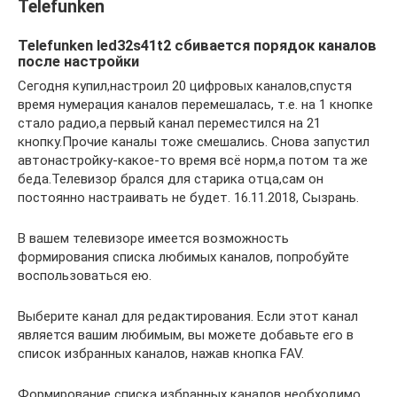
Telefunken
Telefunken led32s41t2 сбивается порядок каналов
после настройки
Сегодня купил,настроил 20 цифровых каналов,спустя
время нумерация каналов перемешалась, т.е. на 1 кнопке
стало радио,а первый канал переместился на 21
кнопку.Прочие каналы тоже смешались. Снова запустил
автонастройку-какое-то время всё норм,а потом та же
беда.Телевизор брался для старика отца,сам он
постоянно настраивать не будет. 16.11.2018, Сызрань.
В вашем телевизоре имеется возможность
формирования списка любимых каналов, попробуйте
воспользоваться ею.
Выберите канал для редактирования. Если этот канал
является вашим любимым, вы можете добавьте его в
список избранных каналов, нажав кнопка FAV.
Формирование списка избранных каналов необходимо