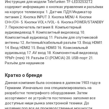
Инструкция для модели Telefunken TF-LED32S32T2
содержит информацию о кнопках управления и разъёмах
на корпусе телевизора: 1. Датчик ПДУ/Индикатор
питания 2. Кнопка INPUT 3. Кнопка MENU 4. Кнопки
CH+/CH- 5. Кнопки VOL+/VOL- 6. Кнопка POWER/STANDBY
7. Переключатель питания 8. Компьютерный
аудиовидевход 9. Композитный видеовход 10.
Композитный аудиовход 11. Разъём для спутниковой
антенны 12. Антенный/кабельный разъём 13. Вход HDMI1
14. Вход HDMI2 15. Вход HDMI3 16. Коаксиальный
аудиовыход 17. AV вход 18. Компонентный видеовход
YPbPr (mini) 19. Разъём CI (PCMCIA) 20. USB-порт 21.
Разъём для наушников
Кратко о бренде
Данная компания была основана в далеком 1903 году в
Германии. Изначально она специализировалась на
разработке телеграфного оборудования. Затем
ассортимент ее устройств постепенно заполнял все
доступные ниши рынка электронной техники. До
недавних пор все ее производственные мощности