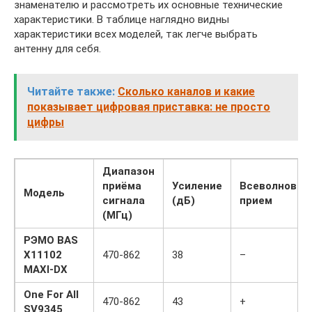
знаменателю и рассмотреть их основные технические
характеристики. В таблице наглядно видны
характеристики всех моделей, так легче выбрать
антенну для себя.
Читайте также:
Сколько каналов и какие
показывает цифровая приставка: не просто
цифры
Диапазон
приёма
Усиление
Всеволновой
Модель
сигнала
(дБ)
прием
(МГц)
РЭМО
BAS
X11102
470-862
38
–
MAXI-DX
One For All
470-862
43
+
SV9345