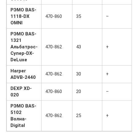
РЭМО BAS-
1118-DX
470-860
35
–
OMNI
РЭМО BAS-
1321
Альбатрос-
470-862
43
+
Супер-DX-
DeLuxe
Harper
470-862
30
+
ADVB-2440
DEXP XD-
470-860
20
–
020
РЭМО BAS-
5102
470-862
25
+
Волна-
Digital