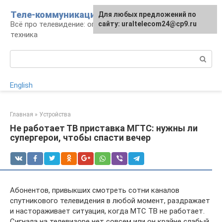
Перейти
Теле-коммуникации
Для любых предложений по
к
Всё про телевидение: операторы, технологии,
сайту: uraltelecom24@cp9.ru
контенту
техника
Поиск:
English
Главная
»
Устройства
Не работает ТВ приставка МГТС: нужны ли
супергерои, чтобы спасти вечер
Абонентов, привыкших смотреть сотни каналов
спутникового телевидения в любой момент, раздражает
и настораживает ситуация, когда МТС ТВ не работает.
Сигнала на телевизоре нет совсем или он крайне слабый,