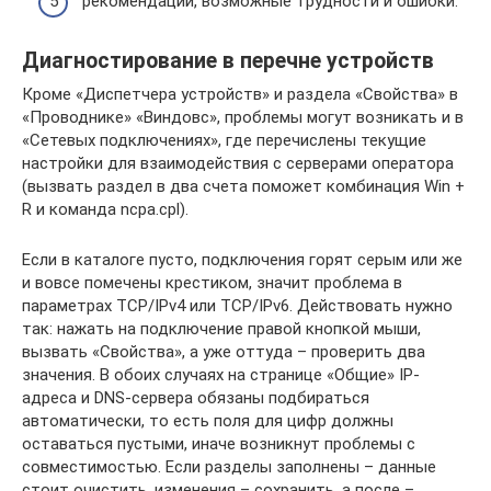
рекомендации, возможные трудности и ошибки.
Диагностирование в перечне устройств
Кроме «Диспетчера устройств» и раздела «Свойства» в
«Проводнике» «Виндовс», проблемы могут возникать и в
«Сетевых подключениях», где перечислены текущие
настройки для взаимодействия с серверами оператора
(вызвать раздел в два счета поможет комбинация Win +
R и команда ncpa.cpl).
Если в каталоге пусто, подключения горят серым или же
и вовсе помечены крестиком, значит проблема в
параметрах TCP/IPv4 или TCP/IPv6. Действовать нужно
так: нажать на подключение правой кнопкой мыши,
вызвать «Свойства», а уже оттуда – проверить два
значения. В обоих случаях на странице «Общие» IP-
адреса и DNS-сервера обязаны подбираться
автоматически, то есть поля для цифр должны
оставаться пустыми, иначе возникнут проблемы с
совместимостью. Если разделы заполнены – данные
стоит очистить, изменения – сохранить, а после –