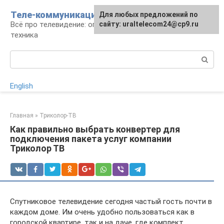
Перейти
Теле-коммуникации
Для любых предложений по
к
Всё про телевидение: операторы, технологии,
сайту: uraltelecom24@cp9.ru
контенту
техника
Поиск:
English
Главная
»
Триколор-ТВ
Как правильно выбрать конвертер для
подключения пакета услуг компании
Триколор ТВ
Спутниковое телевидение сегодня частый гость почти в
каждом доме. Им очень удобно пользоваться как в
городской квартире, так и на даче, где комплект