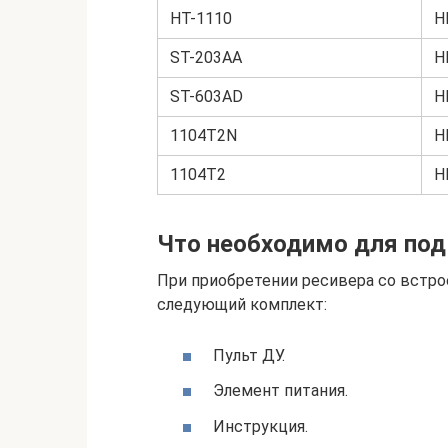
HT-1110
H
ST-203AA
H
ST-603AD
H
1104T2N
H
1104T2
H
Что необходимо для по
При приобретении ресивера со встр
следующий комплект:
Пульт ДУ.
Элемент питания.
Инструкция.