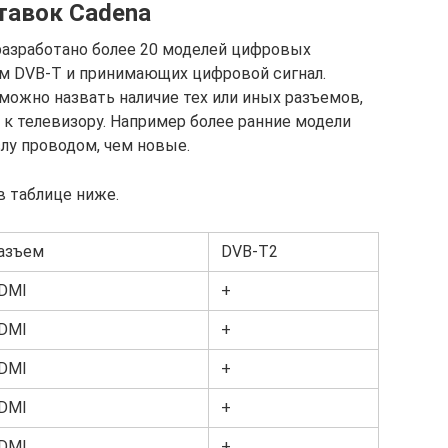
тавок Cadena
разработано более 20 моделей цифровых
ом DVB-T и принимающих цифровой сигнал.
можно назвать наличие тех или иных разъемов,
к телевизору. Например более ранние модели
лу проводом, чем новые.
в таблице ниже.
азъем
DVB-T2
DMI
+
DMI
+
DMI
+
DMI
+
DMI
+