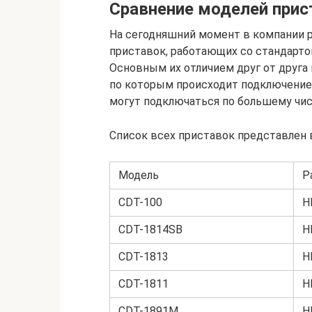
Сравнение моделей прис
На сегодняшний момент в компании 
приставок, работающих со стандарт
Основным их отличием друг от друга 
по которым происходит подключение 
могут подключаться по большему чис
Список всех приставок представлен 
Модель
Р
CDT-100
H
CDT-1814SB
H
CDT-1813
H
CDT-1811
H
CDT-1891M
H