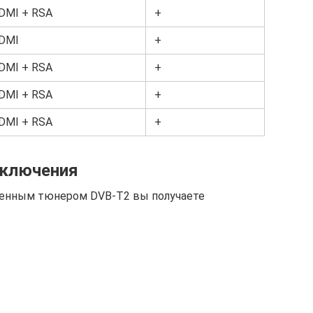
DMI + RSA
+
DMI
+
DMI + RSA
+
DMI + RSA
+
DMI + RSA
+
дключения
оенным тюнером DVB-T2 вы получаете