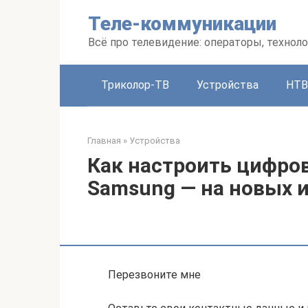
Перейти
Теле-коммуникации
к
контенту
Всё про телевидение: операторы, техноло
Триколор-ТВ
Устройства
НТВ
Главная
»
Устройства
Как настроить цифро
Samsung — на новых 
Перезвоните мне