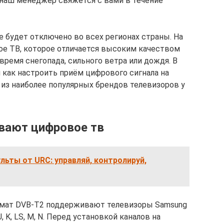
 наш менеджер свяжется с вами в течение
е будет отключено во всех регионах страны. На
ое ТВ, которое отличается высоким качеством
время снегопада, сильного ветра или дождя. В
 как настроить приём цифрового сигнала на
н из наиболее популярных брендов телевизоров у
вают цифровое тв
льты от URC: управляй, контролируй,
ормат DVB-T2 поддерживают телевизоры Samsung
, K, LS, M, N. Перед установкой каналов на