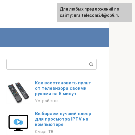
Для любых предложений по
English
сайту: uraltelecom24@cp9.ru
Поиск:
Как восстановить пульт
от телевизора своими
руками за 5 минут
Устройства
Выбираем лучший плеер
для просмотра IPTV на
компьютере
Смарт-ТВ