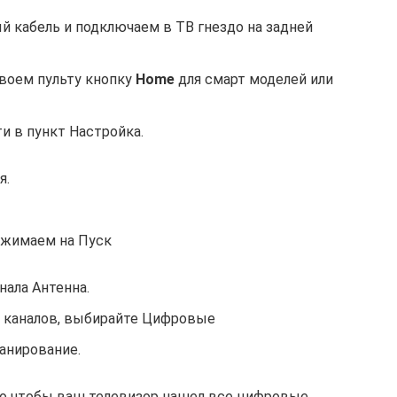
 кабель и подключаем в ТВ гнездо на задней
воем пульту кнопку
Home
для смарт моделей или
и в пункт Настройка.
я.
нажимаем на Пуск
нала Антенна.
 каналов, выбирайте Цифровые
анирование.
го чтобы ваш телевизор нашел все цифровые