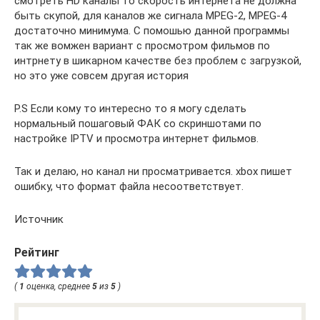
смотреть HD каналы то скорость интернета не должна
быть скупой, для каналов же сигнала MPEG-2, MPEG-4
достаточно минимума. С помошью данной программы
так же вомжен вариант с просмотром фильмов по
интрнету в шикарном качестве без проблем с загрузкой,
но это уже совсем другая история
P.S Если кому то интересно то я могу сделать
нормальный пошаговый ФАК со скриншотами по
настройке IPTV и просмотра интернет фильмов.
Так и делаю, но канал ни просматривается. xbox пишет
ошибку, что формат файла несоответствует.
Источник
Рейтинг
(
1
оценка, среднее
5
из
5
)