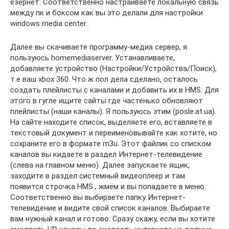
езернет. Соответственно настраиваете локальную связь
между пк и боксом как вы это делали для настройки
windows media center.
Далее вы скачиваете программу-медиа сервер, я
пользуюсь homemediaserver. Устанавливаете,
добавляете устройство (Настройки/Устройства/Поиск),
т.е ваш xbox 360. Что ж пол дела сделано, осталось
создать плейлисты с каналами и добавить их в HMS. Для
этого в гугле ищите сайты где частенько обновляют
плейлисты (наши каналы). Я пользуюсь этим (posle.at.ua).
На сайте находите список, выделяете его, вставляете в
текстовый документ и переименовывайте как хотите, но
сохраните его в формате m3u. Этот файлик со списком
каналов вы кидаете в раздел Интернет-телевидение
(слева на главном меню). Далее запускаете ящик,
заходите в раздел системный видеоплеер и там
появится строчка HMS , жмём и вы попадаете в меню.
Соответственно вы выбираете папку Интернет-
телевидение и видите свой список каналов. Выбираете
вам нужный канал и готово. Сразу скажу, если вы хотите