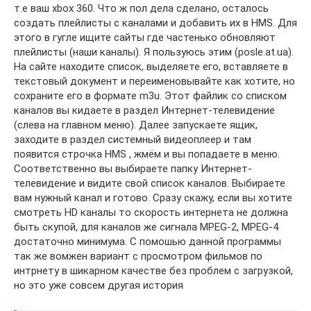
т.е ваш xbox 360. Что ж пол дела сделано, осталось
создать плейлисты с каналами и добавить их в HMS. Для
этого в гугле ищите сайты где частенько обновляют
плейлисты (наши каналы). Я пользуюсь этим (posle.at.ua).
На сайте находите список, выделяете его, вставляете в
текстовый документ и переименовывайте как хотите, но
сохраните его в формате m3u. Этот файлик со списком
каналов вы кидаете в раздел Интернет-телевидение
(слева на главном меню). Далее запускаете ящик,
заходите в раздел системный видеоплеер и там
появится строчка HMS , жмём и вы попадаете в меню.
Соответственно вы выбираете папку Интернет-
телевидение и видите свой список каналов. Выбираете
вам нужный канал и готово. Сразу скажу, если вы хотите
смотреть HD каналы то скорость интернета не должна
быть скупой, для каналов же сигнала MPEG-2, MPEG-4
достаточно минимума. С помошью данной программы
так же вомжен вариант с просмотром фильмов по
интрнету в шикарном качестве без проблем с загрузкой,
но это уже совсем другая история