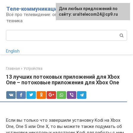
Перейти
Теле-коммуникации
Для любых предложений по
к
Всё про телевидение: операторы, технологии,
сайту: uraltelecom24@cp9.ru
контенту
техника
Поиск:
English
Главная
»
Устройства
13 лучших потоковых приложений для Xbox
One – потоковые приложения для Xbox One
Если вы только что завершили установку Kodi на Xbox
One, One S или One X, то вы можете также подумать об
установке некоторых надстроек Kodi для работы с ним.